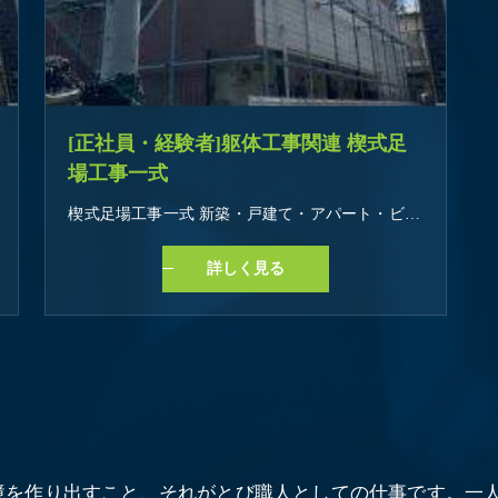
[正社員・経験者]躯体工事関連 楔式足
場工事一式
楔式足場工事一式 新築・戸建て・アパート・ビル・マンションetc お仕事の特徴 学歴不問 未経験・初心者OK 経験者・有資格者歓迎 即日勤務OK 長期歓迎 車通勤OK バイク通勤OK 髪型・髪色自由 友達と応募OK オープニングスタッフ 研修あり
詳しく見る
境を作り出すこと、それがとび職人としての仕事です。一