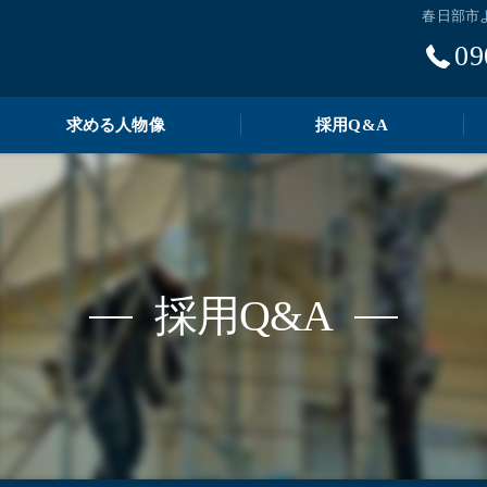
春日部市
09
求める人物像
採用Q&A
採用Q&A