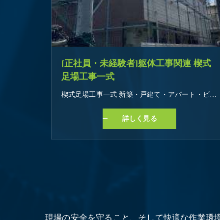
[正社員・未経験者]躯体工事関連 楔式
足場工事一式
楔式足場工事一式 新築・戸建て・アパート・ビル・マンションetc お仕事の特徴 学歴不問 未経験・初心者OK 経験者・有資格者歓迎 即日勤務OK 長期歓迎 車通勤OK バイク通勤OK 髪型・髪色自由 友達と応募OK オープニングスタッフ 研修あり
詳しく見る
現場の安全を守ること、そして快適な作業環