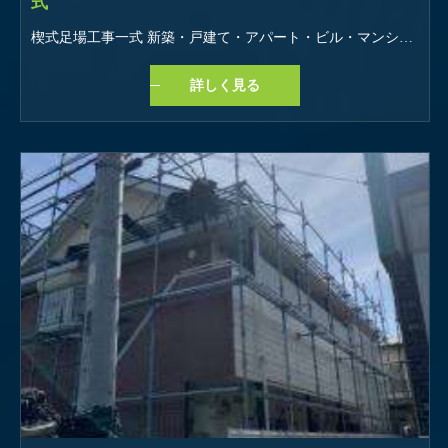
式
楔式足場工事一式 新築・戸建て・アパート・ビル・マンションetc お仕事の特徴 学歴不問 未経験・初心者OK 経験者・有資格者歓迎 即日勤務OK 長期歓迎 車通勤OK バイク通勤OK 髪型・髪色自由 友達と応募OK オープニングスタッフ 研修あり
詳しく見る