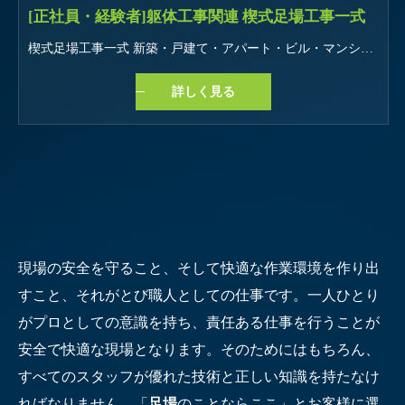
[正社員・経験者]躯体工事関連 楔式足場工事一式
楔式足場工事一式 新築・戸建て・アパート・ビル・マンションetc お仕事の特徴 学歴不問 未経験・初心者OK 経験者・有資格者歓迎 即日勤務OK 長期歓迎 車通勤OK バイク通勤OK 髪型・髪色自由 友達と応募OK オープニングスタッフ 研修あり
詳しく見る
現場の安全を守ること、そして快適な作業環境を作り出
すこと、それがとび職人としての仕事です。一人ひとり
がプロとしての意識を持ち、責任ある仕事を行うことが
安全で快適な現場となります。そのためにはもちろん、
すべてのスタッフが優れた技術と正しい知識を持たなけ
ればなりません。「
足場
のことならここ」とお客様に選